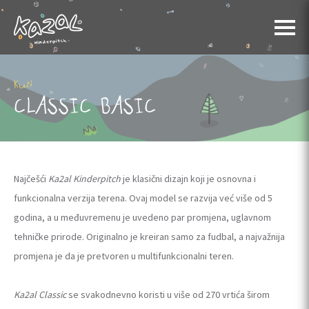
Kući
CLASSIC BASIC
Najčešći
Ka2al Kinderpitch
je klasični dizajn koji je osnovna i
funkcionalna verzija terena. Ovaj model se razvija već više od 5
godina, a u međuvremenu je uvedeno par promjena, uglavnom
tehničke prirode. Originalno je kreiran samo za fudbal, a najvažnija
promjena je da je pretvoren u multifunkcionalni teren.
Ka2al Classic
se svakodnevno koristi u više od 270 vrtića širom